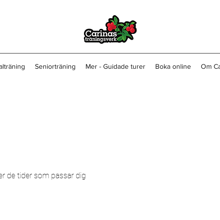
alträning
Seniorträning
Mer - Guidade turer
Boka online
Om Ca
ler de tider som passar dig