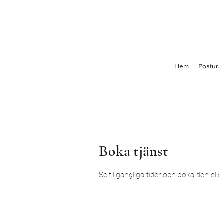
Hem
Postur
Boka tjänst
Se tillgängliga tider och boka den el