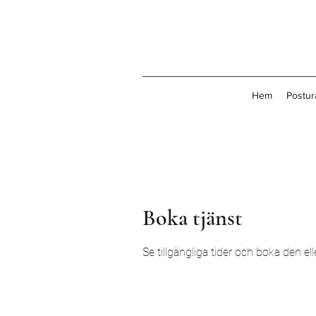
Hem
Postur
Boka tjänst
Se tillgängliga tider och boka den el