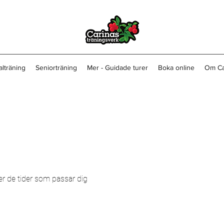
alträning
Seniorträning
Mer - Guidade turer
Boka online
Om Ca
ler de tider som passar dig