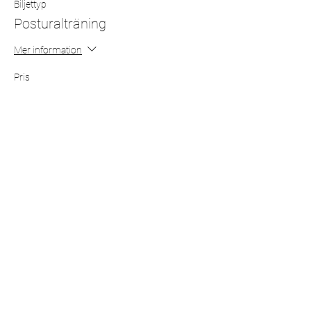
Biljettyp
Posturalträning
Mer information
Pris
0,00 kr
Dela detta evenemang
070-258 80 31