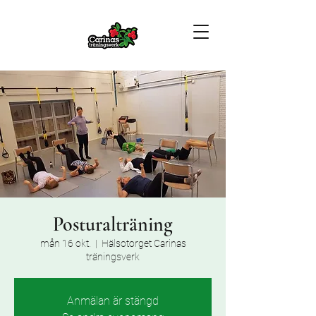
Posturalträning
mån 16 okt.
  |  
Hälsotorget Carinas
träningsverk
Anmälan är stängd